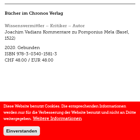
Bücher im Chronos Verlag
Wissensvermittler – Kritiker – Autor
Joachim Vadians Kommentare zu Pomponius Mela (Basel,
1522)
2020.
Gebunden
ISBN
978-3-0340-1581-3
CHF 48.00
/
EUR 48.00
Diese Website benutzt Cookies. Die entsprechenden Informationen
werden nur für die Verbesserung der Website benutzt und nicht an Dritte
Weitere Informationen
weitergegeben.
Einverstanden