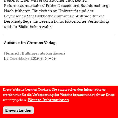
freiberuflicher wissenschaftlicher Tätigkeit zu
Reformationszeitalter/ Frühe Neuzeit und Buchforschung.
Nach früheren Tätigkeiten an Universität und der
Bayerischen Staatsbibliothek nimmt sie Aufträge für die
Denkmalpflege, im Bereich kulturhistorischer Vermittlung
und für Bibliotheken wahr.
Aufsätze im Chronos Verlag
Heinrich Bullinger als Kartäuser?
In:
Querblicke
2019.
S. 64–69
Diese Website benutzt Cookies. Die entsprechenden Informationen
werden nur für die Verbesserung der Website benutzt und nicht an Dritte
Weitere Informationen
weitergegeben.
Einverstanden