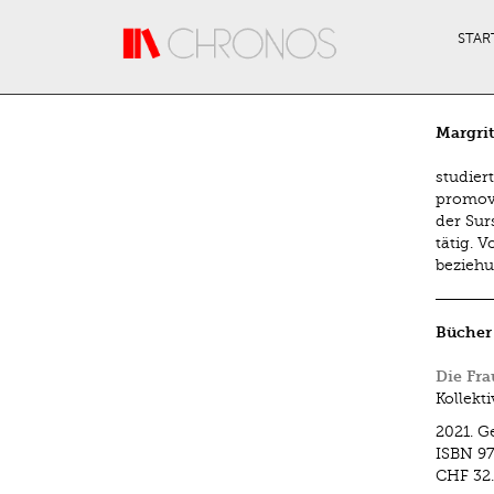
Direkt zum Inhalt
STAR
Margrit
studier
promovi
der Sur
tätig. 
beziehu
Bücher
Die Fr
Kollekt
2021.
G
ISBN
9
CHF 32