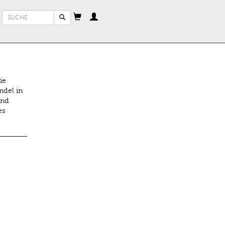
Suchformular
Suche
ie
ndel in
end
es