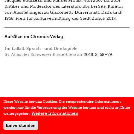
Jacques Rousseau und Marcel Proust. Von 2007 bis 2014
Kritiker und Moderator des Literaturclubs bei SRF. Kurator
von Ausstellungen zu Giacometti, Dürrenmatt, Dada und
1968. Preis für Kulturvermittlung der Stadt Zürich 2017.
Aufsätze im Chronos Verlag
Im Lallall: Sprach- und Denkspiele
In:
Atlas der Schweizer Kinderliteratur
2018.
S. 68–79
Diese Website benutzt Cookies. Die entsprechenden Informationen
werden nur für die Verbesserung der Website benutzt und nicht an Dritte
Weitere Informationen
weitergegeben.
Einverstanden