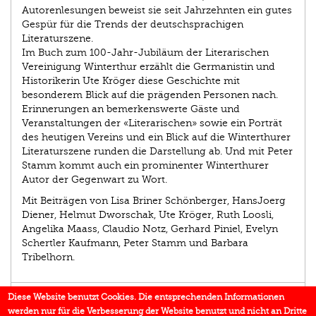
Autorenlesungen beweist sie seit Jahrzehnten ein gutes
Gespür für die Trends der deutschsprachigen
Literaturszene.
Im Buch zum 100-Jahr-Jubiläum der Literarischen
Vereinigung Winterthur erzählt die Germanistin und
Historikerin Ute Kröger diese Geschichte mit
besonderem Blick auf die prägenden Personen nach.
Erinnerungen an bemerkenswerte Gäste und
Veranstaltungen der «Literarischen» sowie ein Porträt
des heutigen Vereins und ein Blick auf die Winterthurer
Literaturszene runden die Darstellung ab. Und mit Peter
Stamm kommt auch ein prominenter Winterthurer
Autor der Gegenwart zu Wort.
Mit Beiträgen von Lisa Briner Schönberger, HansJoerg
Diener, Helmut Dworschak, Ute Kröger, Ruth Loosli,
Angelika Maass, Claudio Notz, Gerhard Piniel, Evelyn
Schertler Kaufmann, Peter Stamm und Barbara
Tribelhorn.
EINBLICK
Diese Website benutzt Cookies. Die entsprechenden Informationen
werden nur für die Verbesserung der Website benutzt und nicht an Dritte