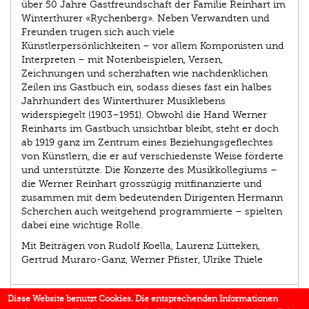
über 50 Jahre Gastfreundschaft der Familie Reinhart im
Winterthurer «Rychenberg». Neben Verwandten und
Freunden trugen sich auch viele
Künstlerpersönlichkeiten – vor allem Komponisten und
Interpreten – mit Notenbeispielen, Versen,
Zeichnungen und scherzhaften wie nachdenklichen
Zeilen ins Gastbuch ein, sodass dieses fast ein halbes
Jahrhundert des Winterthurer Musiklebens
widerspiegelt (1903–1951). Obwohl die Hand Werner
Reinharts im Gastbuch unsichtbar bleibt, steht er doch
ab 1919 ganz im Zentrum eines Beziehungsgeflechtes
von Künstlern, die er auf verschiedenste Weise förderte
und unterstützte. Die Konzerte des Musikkollegiums –
die Werner Reinhart grosszügig mitfinanzierte und
zusammen mit dem bedeutenden Dirigenten Hermann
Scherchen auch weitgehend programmierte – spielten
dabei eine wichtige Rolle.
Mit Beiträgen von Rudolf Koella, Laurenz Lütteken,
Gertrud Muraro-Ganz, Werner Pfister, Ulrike Thiele
EINBLICK
Diese Website benutzt Cookies. Die entsprechenden Informationen