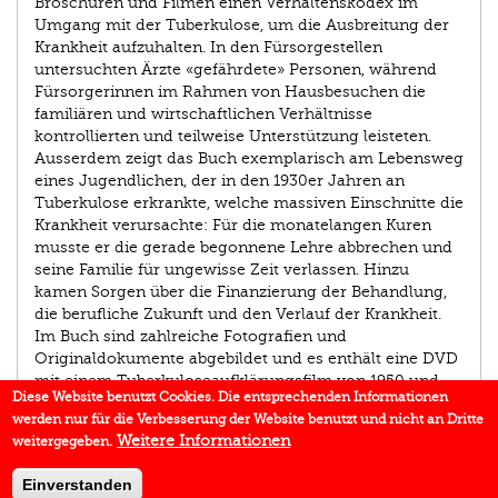
Broschüren und Filmen einen Verhaltenskodex im
Umgang mit der Tuberkulose, um die Ausbreitung der
Krankheit aufzuhalten. In den Fürsorgestellen
untersuchten Ärzte «gefährdete» Personen, während
Fürsorgerinnen im Rahmen von Hausbesuchen die
familiären und wirtschaftlichen Verhältnisse
kontrollierten und teilweise Unterstützung leisteten.
Ausserdem zeigt das Buch exemplarisch am Lebensweg
eines Jugendlichen, der in den 1930er Jahren an
Tuberkulose erkrankte, welche massiven Einschnitte die
Krankheit verursachte: Für die monatelangen Kuren
musste er die gerade begonnene Lehre abbrechen und
seine Familie für ungewisse Zeit verlassen. Hinzu
kamen Sorgen über die Finanzierung der Behandlung,
die berufliche Zukunft und den Verlauf der Krankheit.
Im Buch sind zahlreiche Fotografien und
Originaldokumente abgebildet und es enthält eine DVD
mit einem Tuberkuloseaufklärungsfilm von 1950 und
Diese Website benutzt Cookies. Die entsprechenden Informationen
dem Dokumentarfilm «Spuren der Zeit – Tuberkulose in
werden nur für die Verbesserung der Website benutzt und nicht an Dritte
der Schweiz» (Schweizer Fernsehen, 2006).
Weitere Informationen
weitergegeben.
AUTOR/IN
Einverstanden