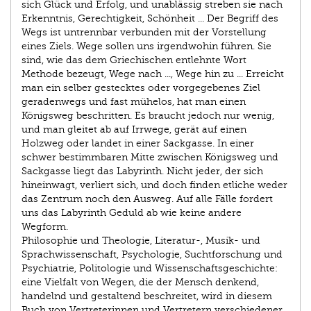
sich Glück und Erfolg, und unablässig streben sie nach
Erkenntnis, Gerechtigkeit, Schönheit ... Der Begriff des
Wegs ist untrennbar verbunden mit der Vorstellung
eines Ziels. Wege sollen uns irgendwohin führen. Sie
sind, wie das dem Griechischen entlehnte Wort
Methode bezeugt, Wege nach ..., Wege hin zu ... Erreicht
man ein selber gestecktes oder vorgegebenes Ziel
geradenwegs und fast mühelos, hat man einen
Königsweg beschritten. Es braucht jedoch nur wenig,
und man gleitet ab auf Irrwege, gerät auf einen
Holzweg oder landet in einer Sackgasse. In einer
schwer bestimmbaren Mitte zwischen Königsweg und
Sackgasse liegt das Labyrinth. Nicht jeder, der sich
hineinwagt, verliert sich, und doch finden etliche weder
das Zentrum noch den Ausweg. Auf alle Fälle fordert
uns das Labyrinth Geduld ab wie keine andere
Wegform.
Philosophie und Theologie, Literatur-, Musik- und
Sprachwissenschaft, Psychologie, Suchtforschung und
Psychiatrie, Politologie und Wissenschaftsgeschichte:
eine Vielfalt von Wegen, die der Mensch denkend,
handelnd und gestaltend beschreitet, wird in diesem
Buch von Vertreterinnen und Vertretern verschiedener