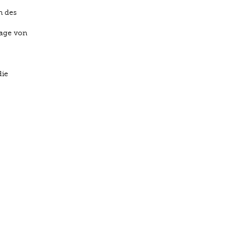
n des
sage von
die