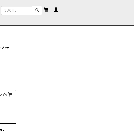
Suchformular
Suche
e der
orb
en