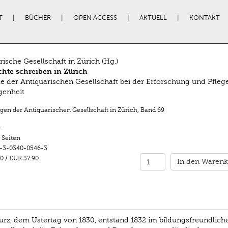
T
BÜCHER
OPEN ACCESS
AKTUELL
KONTAKT
rische Gesellschaft in Zürich (Hg.)
hte schreiben in Zürich
le der Antiquarischen Gesellschaft bei der Erforschung und Pfleg
genheit
ngen der Antiquarischen Gesellschaft in Zürich
,
Band 69
r
 Seiten
-3-0340-0546-3
0
/
EUR 37.90
In den Warenk
urz, dem Ustertag von 1830, entstand 1832 im bildungsfreundlich