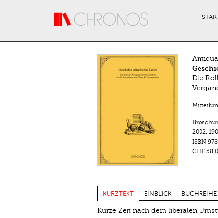
Direkt zum Inhalt
STAR
Antiqua
Geschic
Die Rol
Vergan
Mitteilu
Broschu
2002.
190
ISBN
978
CHF 58.0
KURZTEXT
EINBLICK
BUCHREIHE
Kurze Zeit nach dem liberalen Umst