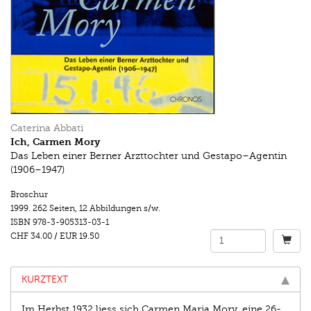
Caterina Abbati
Ich, Carmen Mory
Das Leben einer Berner Arzttochter und Gestapo–Agentin
(1906–1947)
Broschur
1999.
262 Seiten
,
12 Abbildungen s/w.
ISBN
978-3-905313-03-1
CHF 34.00
/
EUR 19.50
KURZTEXT
Im Herbst 1932 liess sich Carmen Maria Mory, eine 26-