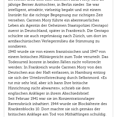
jährige Berner Arzttochter, in Berlin nieder. Sie war
intelligent, attraktiv, vielseitig begabt und mit einem
Instinkt für die richtige Begegnung zur richtigen Zeit
versehen. Carmen Mory führte ein abenteuerliches
Leben als Agentin der Geheimen Staatspolizei (Gestapo)
zuerst in Deutschland, später in Frankreich. Die Gestapo
schickte sie auch regelmässig nach Zürich, um dort im
antifaschistischen Verlegermilieu die Stimmung zu
sondieren.
1940 wurde sie von einem französischen und 1947 von
einem britischen Militärgericht zum Tode verurteilt. Das
Todesurteil konnte in beiden Fällen nicht vollstreckt
werden: In Frankreich wurde Carmen Mory von den
Deutschen aus der Haft entlassen, in Hamburg entzog
sie sich der Urteilsvollstreckung durch Selbstmord. «Es
tut mir sehr leid, aber ich kann Ihre britische
Hinrichtung nicht abwarten», schrieb sie dem
englischen Ankläger in ihrem Abschiedsbrief.
Seit Februar 1941 war sie im Konzentrationslager
Ravensbrück inhaftiert. 1944 wurde sie Blockälteste des
Krankenblocks 10. Dort machte sie sich gemäss der
britischen Anklage am Tod von Mithäftlingen schuldig.