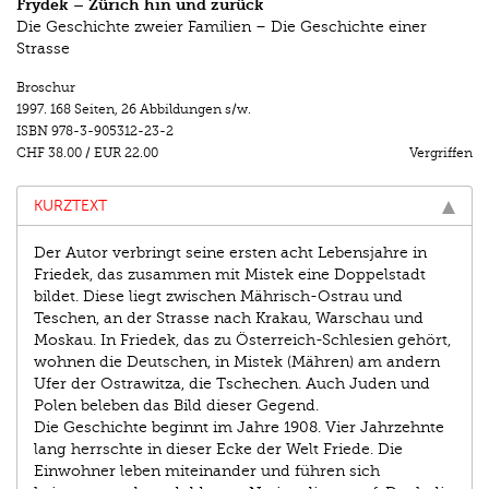
Frydek – Zürich hin und zurück
Die Geschichte zweier Familien – Die Geschichte einer
Strasse
Broschur
1997.
168 Seiten
,
26 Abbildungen s/w.
ISBN
978-3-905312-23-2
CHF 38.00
/
EUR 22.00
Vergriffen
KURZTEXT
Der Autor verbringt seine ersten acht Lebensjahre in
Friedek, das zusammen mit Mistek eine Doppelstadt
bildet. Diese liegt zwischen Mährisch-Ostrau und
Teschen, an der Strasse nach Krakau, Warschau und
Moskau. In Friedek, das zu Österreich-Schlesien gehört,
wohnen die Deutschen, in Mistek (Mähren) am andern
Ufer der Ostrawitza, die Tschechen. Auch Juden und
Polen beleben das Bild dieser Gegend.
Die Geschichte beginnt im Jahre 1908. Vier Jahrzehnte
lang herrschte in dieser Ecke der Welt Friede. Die
Einwohner leben miteinander und führen sich