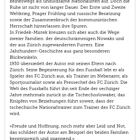
keineswegs als unduldsame Nationalisten auf. Doch die
Ruhe ist nicht von langer Dauer. Der Erste und Zweite
Weltkrieg, Prager Frühling und russische Besatzung
sowie der Zusammenbruch der kommunistischen
Herrschaft hinterlassen ihre Spuren.
In Friedek-Mistek kreuzen sich aber auch die Wege
zweier Familien: der deutschstämmigen Nowaks und
der aus Zürich zugewanderten Furrers. Eine
Jahrhundert-Geschichte aus ganz besonderen
Blickwinkeln.
1930 übersiedelt der Autor mit seinen Eltern nach
Zürich. Seine Begeisterung für den Fussball lebt er als
Spieler des FC Zürich aus, als Trainer im Nebenamt, als
Sportjournalist sowie als Pressechef des FC Zürich. Die
Welt des Fussballs führt ihn seit Ende der sechziger
Jahre mehrmals zurück in die Tschechoslowakei; das
Knüpfen von Beziehungen führt soweit, dass der
tschechische Nationaltrainer zum Trainer des FC Zürich
wird.
«Freude und Hoffnung, noch mehr aber Leid und Not,
das schildert der Autor am Beispiel der beiden Familien
kenntnisreich und spannend.»