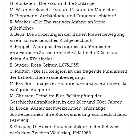
H. Röckelein: Die Frau und die Schlange
M. Wittmer-Butsch: Frau und Traum im Mittelalter
D. Rippmann: Archäologie und Frauengeschichte?
R. Wecker: «Die Ehe war von Anfang an keine
glückliche»
S. Benz: Die Forderungen der frühen Frauenbewegung
an ein schweizerisches Zivilgesetzbuch
A. Käppeli: A propos des origines du féminisme
protestant en Suisse romande à la fin du XIXe et au
début du XXe siècles
B. Studer: Rosa Grimm (1875­1955)
C. Mutter: «Die Hl. Religion ist das tragende Fundament
der katholischen Frauenbewegung»
M. Pavillon: Images et Histoire: une analyse à travers la
catégorie du genre
M. Christen: Feind im Blut. Bekämpfung der
Geschlechtskrankheiten in den 20er und 30er Jahren
M. Broda: Auslandschweizerinnen, ehemalige
Schweizerinnen ­ ihre Rückwanderung aus Deutschland
1939­1948
S. Chiquet, D. Huber: Frauenleitbilder in der Schweiz
nach dem Zweiten Weltkrieg, 1942­1965