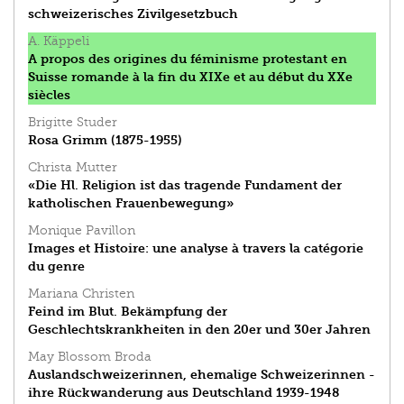
schweizerisches Zivilgesetzbuch
A. Käppeli
A propos des origines du féminisme protestant en
Suisse romande à la fin du XIXe et au début du XXe
siècles
Brigitte Studer
Rosa Grimm (1875-1955)
Christa Mutter
«Die Hl. Religion ist das tragende Fundament der
katholischen Frauenbewegung»
Monique Pavillon
Images et Histoire: une analyse à travers la catégorie
du genre
Mariana Christen
Feind im Blut. Bekämpfung der
Geschlechtskrankheiten in den 20er und 30er Jahren
May Blossom Broda
Auslandschweizerinnen, ehemalige Schweizerinnen -
ihre Rückwanderung aus Deutschland 1939-1948