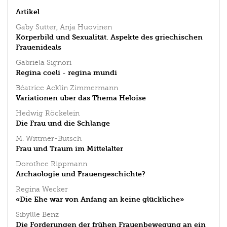
Artikel
Gaby Sutter
,
Anja Huovinen
Körperbild und Sexualität. Aspekte des griechischen
Frauenideals
Gabriela Signori
Regina coeli - regina mundi
Béatrice Acklin Zimmermann
Variationen über das Thema Heloise
Hedwig Röckelein
Die Frau und die Schlange
M. Wittmer-Butsch
Frau und Traum im Mittelalter
Dorothee Rippmann
Archäologie und Frauengeschichte?
Regina Wecker
«Die Ehe war von Anfang an keine glückliche»
Sibyllle Benz
Die Forderungen der frühen Frauenbewegung an ein