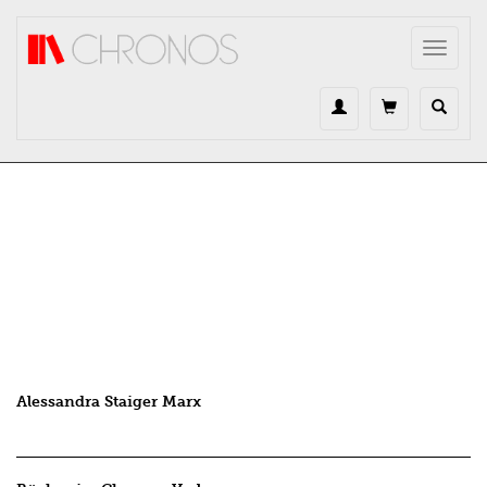
Direkt zum Inhalt
Toggle
navigat
Alessandra Staiger Marx