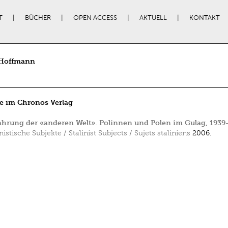
T
BÜCHER
OPEN ACCESS
AKTUELL
KONTAKT
 Hoffmann
e im Chronos Verlag
ahrung der «anderen Welt». Polinnen und Polen im Gulag, 1939
inistische Subjekte / Stalinist Subjects / Sujets staliniens
2006.