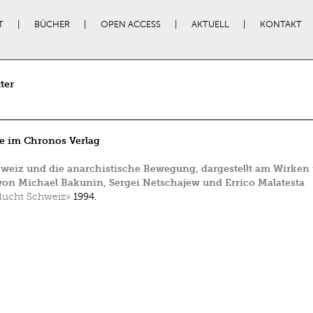
T
BÜCHER
OPEN ACCESS
AKTUELL
KONTAKT
ter
e im Chronos Verlag
weiz und die anarchistische Bewegung, dargestellt am Wirken
on Michael Bakunin, Sergei Netschajew und Errico Malatesta
lucht Schweiz»
1994.