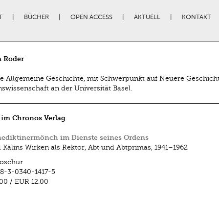
T
BÜCHER
OPEN ACCESS
AKTUELL
KONTAKT
a Roder
te Allgemeine Geschichte, mit Schwerpunkt auf Neuere Geschicht
nswissenschaft an der Universität Basel.
 im Chronos Verlag
nediktinermönch im Dienste seines Ordens
 Kälins Wirken als Rektor, Abt und Abtprimas, 1941–1962
oschur
8-3-0340-1417-5
.00
/
EUR 12.00