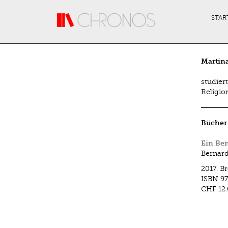
Direkt zum Inhalt
STAR
Martin
studier
Religio
Bücher
Ein Be
Bernard
2017.
Br
ISBN
97
CHF 12