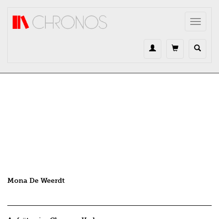
Direkt zum Inhalt
Toggle
navigat
Mona De Weerdt