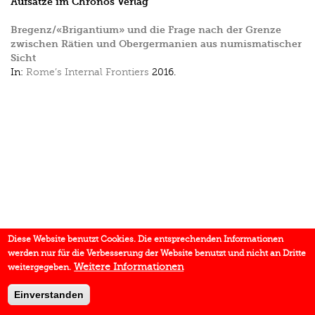
Aufsätze im Chronos Verlag
Bregenz/«Brigantium» und die Frage nach der Grenze
zwischen Rätien und Obergermanien aus numismatischer
Sicht
In:
Rome’s Internal Frontiers
2016.
Diese Website benutzt Cookies. Die entsprechenden Informationen
werden nur für die Verbesserung der Website benutzt und nicht an Dritte
Weitere Informationen
weitergegeben.
Einverstanden