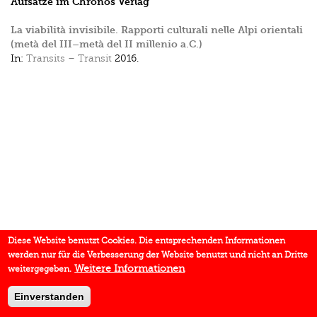
Aufsätze im Chronos Verlag
La viabilità invisibile. Rapporti culturali nelle Alpi orientali
(metà del III–metà del II millenio a.C.)
In:
Transits – Transit
2016.
Diese Website benutzt Cookies. Die entsprechenden Informationen
werden nur für die Verbesserung der Website benutzt und nicht an Dritte
Weitere Informationen
weitergegeben.
Einverstanden