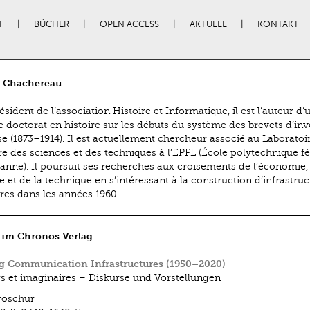
T
BÜCHER
OPEN ACCESS
AKTUELL
KONTAKT
s Chachereau
sident de l’association Histoire et Informatique, il est l’auteur d’
e doctorat en histoire sur les débuts du système des brevets d’in
se (1873–1914). Il est actuellement chercheur associé au Laboratoi
ire des sciences et des techniques à l’EPFL (École polytechnique f
anne). Il poursuit ses recherches aux croisements de l’économie, 
e et de la technique en s’intéressant à la construction d’infrastru
ères dans les années 1960.
 im Chronos Verlag
g Communication Infrastructures (1950–2020)
s et imaginaires – Diskurse und Vorstellungen
roschur