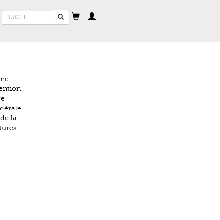
Suchformular
Suche
une
vention
re
édérale
de la
ctures