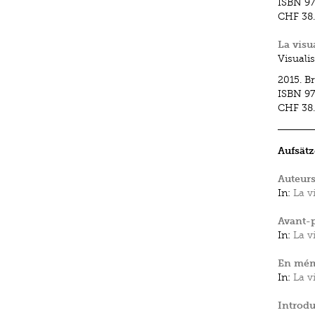
ISBN
97
CHF 38
La visu
Visuali
2015.
B
ISBN
97
CHF 38
Aufsätz
Auteurs
In:
La v
Avant-p
In:
La v
En mémo
In:
La v
Introdu