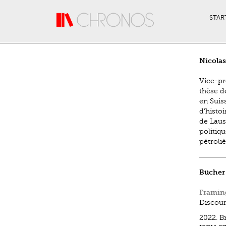
Direkt zum Inhalt
STAR
Nicola
Vice-pré
thèse d
en Suis
d’histo
de Laus
politiqu
pétroli
Bücher
Framin
Discour
2022.
B