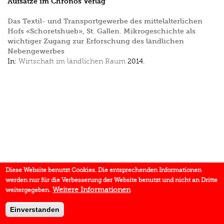
Aufsätze im Chronos Verlag
Das Textil- und Transportgewerbe des mittelalterlichen
Hofs «Schoretshueb», St. Gallen. Mikrogeschichte als
wichtiger Zugang zur Erforschung des ländlichen
Nebengewerbes
In:
Wirtschaft im ländlichen Raum
2014.
Diese Website benutzt Cookies. Die entsprechenden Informationen
werden nur für die Verbesserung der Website benutzt und nicht an Dritte
Weitere Informationen
weitergegeben.
Einverstanden