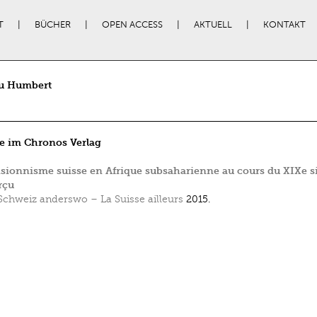
T
BÜCHER
OPEN ACCESS
AKTUELL
KONTAKT
u Humbert
e im Chronos Verlag
sionnisme suisse en Afrique subsaharienne au cours du XIXe si
rçu
Schweiz anderswo – La Suisse ailleurs
2015.