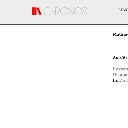
Direkt zum Inhalt
STAR
Mathie
Aufsätz
L’expan
Un ape
In:
Die 