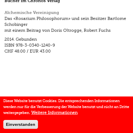
Bücher im Chronos Verlag
Alchemische Vereinigung
Das «Rosarium Philosophorum» und sein Besitzer Bartlome
Schobinger
mit einem Beitrag von Doris Oltrogge, Robert Fuchs
2014.
Gebunden
ISBN
978-3-0340-1240-9
CHF 48.00
/
EUR 43.00
Diese Website benutzt Cookies. Die entsprechenden Informationen
werden nur für die Verbesserung der Website benutzt und nicht an Dritte
Weitere Informationen
weitergegeben.
Einverstanden