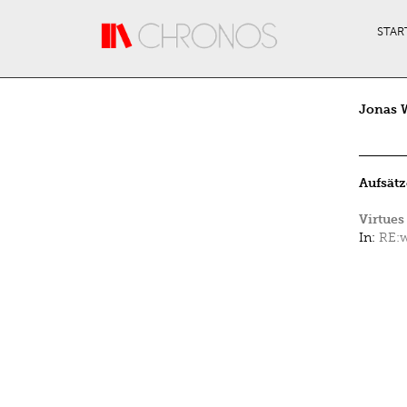
Direkt zum Inhalt
STAR
Jonas W
Aufsätz
Virtues
In:
RE:w