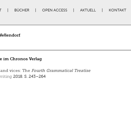
T
BÜCHER
OPEN ACCESS
AKTUELL
KONTAKT
ellendorf
e im Chronos Verlag
 and vices: The
Fourth Grammatical Treatise
riting
2018.
S. 243–264