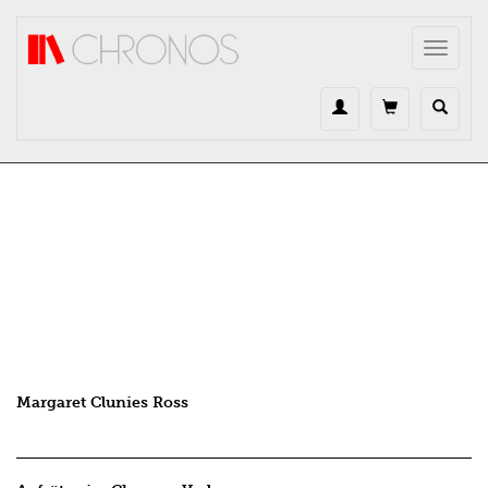
Direkt zum Inhalt
Toggle
navigat
Margaret Clunies Ross