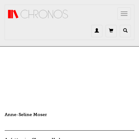
Direkt zum Inhalt
Toggle
navigat
Anne-Seline Moser