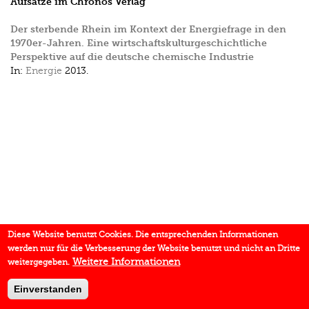
Aufsätze im Chronos Verlag
Der sterbende Rhein im Kontext der Energiefrage in den
1970er-Jahren. Eine wirtschaftskulturgeschichtliche
Perspektive auf die deutsche chemische Industrie
In:
Energie
2013.
Diese Website benutzt Cookies. Die entsprechenden Informationen
werden nur für die Verbesserung der Website benutzt und nicht an Dritte
Weitere Informationen
weitergegeben.
Einverstanden