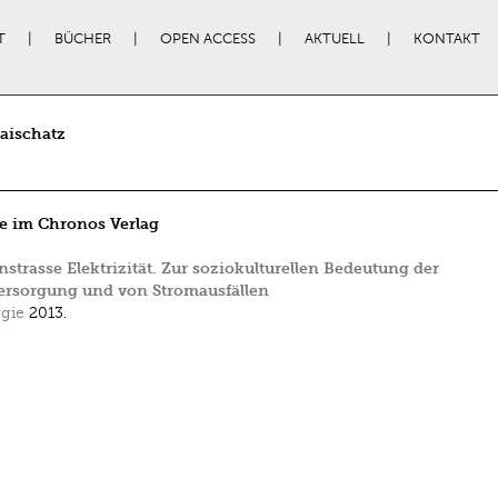
T
BÜCHER
OPEN ACCESS
AKTUELL
KONTAKT
aischatz
e im Chronos Verlag
strasse Elektrizität. Zur soziokulturellen Bedeutung der
ersorgung und von Stromausfällen
gie
2013.