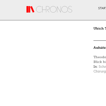
Direkt zum Inhalt
STAR
Ulrich 
Aufsätz
Theodor
Blick h
In:
Schn
Chirurg