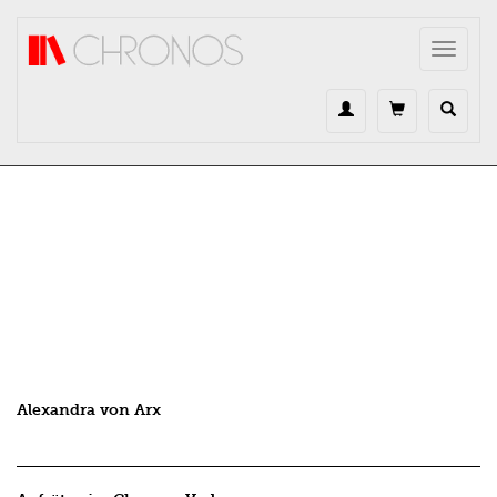
Direkt zum Inhalt
Toggle
navigat
Alexandra von Arx