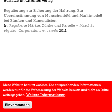
Aufsätze im Chronos Verlag
Regulierung zur Sicherung der Nahrung. Zur
Übereinstimmung von Menschenbild und Marktmodell
bei Zünften und Kameralisten
In:
Regulierte Märkte: Zünfte und Kartelle – Marchés
régulés: Corporations et cartels
2011.
Diese Website benutzt Cookies. Die entsprechenden Informationen
werden nur für die Verbesserung der Website benutzt und nicht an Dritte
Weitere Informationen
weitergegeben.
Einverstanden