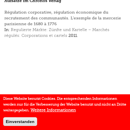
Aufsätze im Chronos Verlag
Régulation corporative, régulation économique du
recrutement des communautés. L’exemple de la mercerie
parisienne de 1680 à 1776
In:
Regulierte Märkte: Zünfte und Kartelle – Marchés
régulés: Corporations et cartels
2011.
Diese Website benutzt Cookies. Die entsprechenden Informationen
werden nur für die Verbesserung der Website benutzt und nicht an Dritte
Weitere Informationen
weitergegeben.
Einverstanden