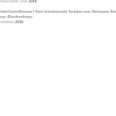
wunschene Orte
2014.
tter(in)suffizienz? Eine lexistenziale Analyse von Hermann Bu
ung ‹Blankenburg›
rmedien
2010.