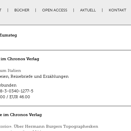
T
BÜCHER
OPEN ACCESS
AKTUELL
KONTAKT
Zumsteg
 im Chronos Verlag
um Italien
eien, Reisebriefe und Erzählungen
ebunden
8-3-0340-1277-5
.00
/
EUR 46.00
e im Chronos Verlag
torio». Über Hermann Burgers Topographesken