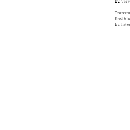
In:
Ver
Transmi
Erzähl
In:
Inte