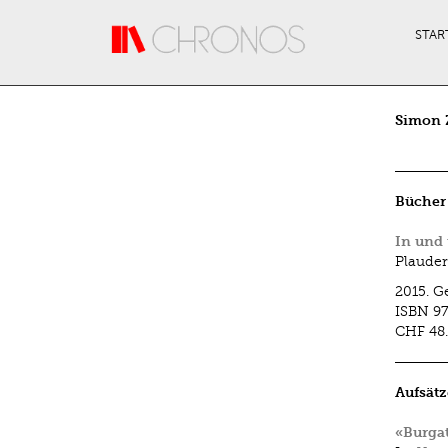
Direkt zum Inhalt
STAR
Simon 
Bücher
In und 
Plauder
2015.
G
ISBN
97
CHF 48
Aufsätz
«Burga