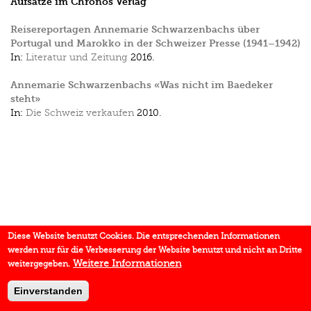
Aufsätze im Chronos Verlag
Reisereportagen Annemarie Schwarzenbachs über
Portugal und Marokko in der Schweizer Presse (1941–1942)
In:
Literatur und Zeitung
2016.
Annemarie Schwarzenbachs «Was nicht im Baedeker
steht»
In:
Die Schweiz verkaufen
2010.
Diese Website benutzt Cookies. Die entsprechenden Informationen
werden nur für die Verbesserung der Website benutzt und nicht an Dritte
Weitere Informationen
weitergegeben.
Einverstanden