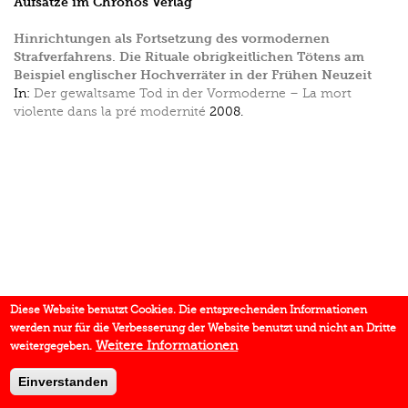
Aufsätze im Chronos Verlag
Hinrichtungen als Fortsetzung des vormodernen
Strafverfahrens. Die Rituale obrigkeitlichen Tötens am
Beispiel englischer Hochverräter in der Frühen Neuzeit
In:
Der gewaltsame Tod in der Vormoderne – La mort
violente dans la pré modernité
2008.
Diese Website benutzt Cookies. Die entsprechenden Informationen
werden nur für die Verbesserung der Website benutzt und nicht an Dritte
Weitere Informationen
weitergegeben.
Einverstanden