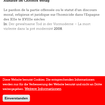
Aufsätze im Chronos Verlag
Le pardon de la partie offensée ou le statut d'un discours
moral, religieux et juridique sur l'homicide dans l'Espagne
des XIIe te XVIIIe siècles
In:
Der gewaltsame Tod in der Vormoderne – La mort
violente dans la pré modernité
2008.
Diese Website benutzt Cookies. Die entsprechenden Informationen
werden nur für die Verbesserung der Website benutzt und nicht an Dritte
Weitere Informationen
weitergegeben.
Einverstanden