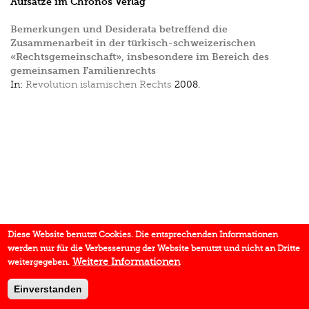
Aufsätze im Chronos Verlag
Bemerkungen und Desiderata betreffend die
Zusammenarbeit in der türkisch-schweizerischen
«Rechtsgemeinschaft», insbesondere im Bereich des
gemeinsamen Familienrechts
In:
Revolution islamischen Rechts
2008.
Diese Website benutzt Cookies. Die entsprechenden Informationen
werden nur für die Verbesserung der Website benutzt und nicht an Dritte
Weitere Informationen
weitergegeben.
Einverstanden