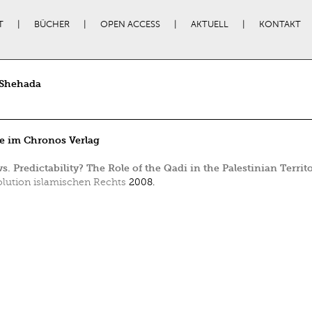
T
BÜCHER
OPEN ACCESS
AKTUELL
KONTAKT
Shehada
e im Chronos Verlag
vs. Predictability? The Role of the Qadi in the Palestinian Territ
lution islamischen Rechts
2008.