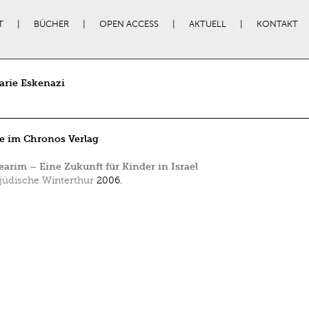
T
BÜCHER
OPEN ACCESS
AKTUELL
KONTAKT
rie Eskenazi
e im Chronos Verlag
Yearim – Eine Zukunft für Kinder in Israel
jüdische Winterthur
2006.