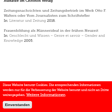
Aufsätze im Chronos Verlag
Zeitungsnachrichten und Zeitungsbetrieb im Werk Otto F.
Walters oder Vom Journalisten zum Schriftsteller
In:
Literatur und Zeitung
2016.
Frauenbildung als Männerideal in der frühen Neuzeit
In:
Geschlecht und Wissen – Genre et savoir – Gender and
Knowledge
2005.
Diese Website benutzt Cookies. Die entsprechenden Informationen
werden nur für die Verbesserung der Website benutzt und nicht an Dritte
Weitere Informationen
weitergegeben.
Einverstanden