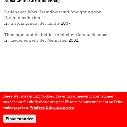
Aufsätze im Chronos Verlag
Geliehenes Wort. Fremdheit und Aneignung von
Kirchenliedtexten
In:
Im Klangraum der Kirche
2007.
Theologie und Ästhetik kirchlicher Gebrauchsmusik
In:
Lieder jenseits der Menschen
2002.
Diese Website benutzt Cookies. Die entsprechenden Informationen
werden nur für die Verbesserung der Website benutzt und nicht an Dritte
Weitere Informationen
weitergegeben.
Einverstanden