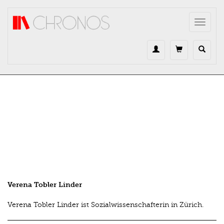
Direkt zum Inhalt
Toggle
navigat
Verena Tobler Linder
Verena Tobler Linder ist Sozialwissenschafterin in Zürich.