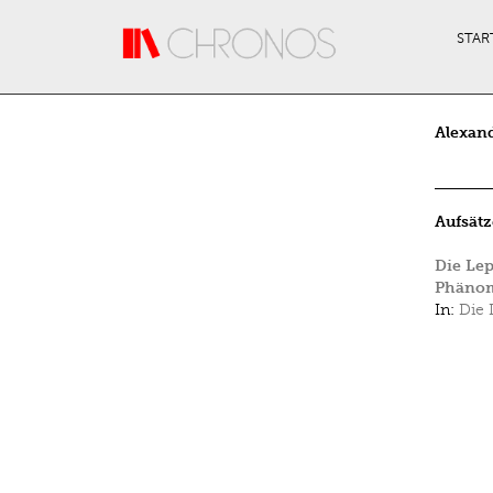
Direkt zum Inhalt
STAR
Alexan
Aufsätz
Die Lep
Phäno
In:
Die 