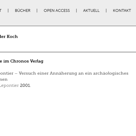
T
BÜCHER
OPEN ACCESS
AKTUELL
KONTAKT
der Koch
e im Chronos Verlag
ontier – Versuch einer Annäherung an ein archäologisches
men
Lepontier
2001.