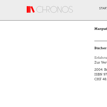
Direkt zum Inhalt
STAR
Margué
Bücher
Erfahru
Zur Ver
2004.
B
ISBN
9
CHF 48