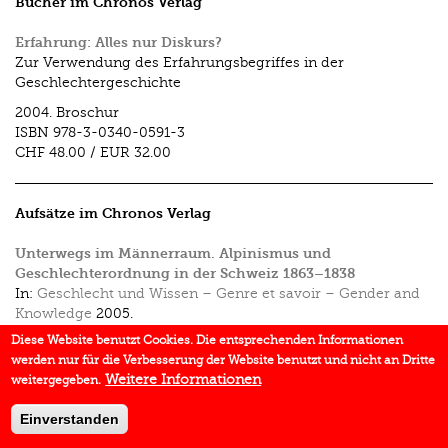
Bücher im Chronos Verlag
Erfahrung: Alles nur Diskurs?
Zur Verwendung des Erfahrungsbegriffes in der
Geschlechtergeschichte
2004.
Broschur
ISBN
978-3-0340-0591-3
CHF 48.00
/
EUR 32.00
Aufsätze im Chronos Verlag
Unterwegs im Männerraum. Alpinismus und
Geschlechterordnung in der Schweiz 1863–1838
In:
Geschlecht und Wissen – Genre et savoir – Gender and
Knowledge
2005.
Diese Website benutzt Cookies. Die entsprechenden Informationen
werden nur für die Verbesserung der Website benutzt und nicht an Dritte
Weitere Informationen
weitergegeben.
Einverstanden