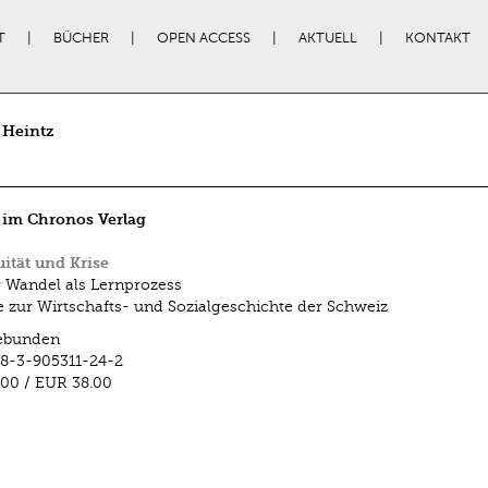
T
BÜCHER
OPEN ACCESS
AKTUELL
KONTAKT
 Heintz
 im Chronos Verlag
ität und Krise
r Wandel als Lernprozess
e zur Wirtschafts- und Sozialgeschichte der Schweiz
ebunden
8-3-905311-24-2
.00
/
EUR 38.00