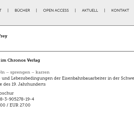
T
BÜCHER
OPEN ACCESS
AKTUELL
KONTAKT
Frey
 im Chronos Verlag
ln – sprengen – karren
- und Lebensbedingungen der Eisenbahnbauarbeiter in der Schw
te des 19. Jahrhunderts
oschur
8-3-905278-19-4
.00
/
EUR 27.00